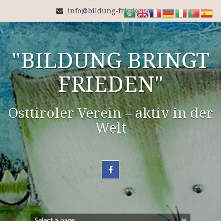
info@bildung-frieden.net
"BILDUNG BRINGT
FRIEDEN"
Osttiroler Verein – aktiv in der
Welt